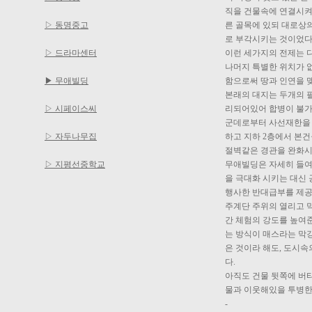
직을 건물속에 연결시켜
▷ 동명중고
른 골목에 있되 대로상
로 부각시키는 것이었다
▷ 드라마센터
이런 세가지의 전제는 
나머지 특별한 위치가 
▶ 무애빌딩
함으로써 땅과 인연을 
본래의 대지는 두개의 필
▷ 시페이스씨
리되어있어 합병이 불가
군데로부터 사선재한을 
▷ 자두나무집
하고 지하 2층에서 본
절벽같은 경관을 완화시
▷ 지평선중학교
무애빌딩은 자세히 들여
을 극대화 시키는 대신
행사한 반대급부를 제공
주계단 주위의 열리고 
간 체험의 강도를 높여준
는 방식이 매스라는 막강
은 것이라 해도, 도시
다.
아직도 건물 뒷쪽에 버티
물과 이웃해있을 투병한
-