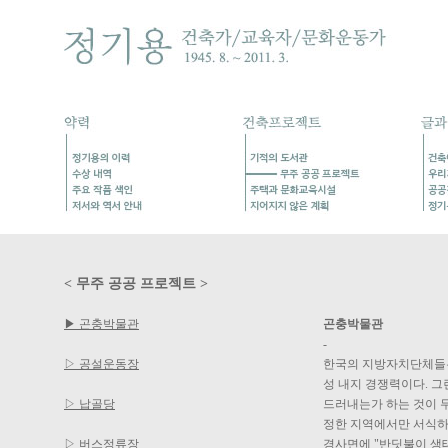
< 무주 공공 프로젝트 >
▶ 곤충박물관
곤충박물관
-
▷ 공설운동장
한국의 지방자치단체들은
성 내지 경쟁력이다. 
▷ 납골당
드러내는가 하는 것이 
정한 지역에서만 서식하
▷ 버스정류장
경사면에 "반딧불이 생