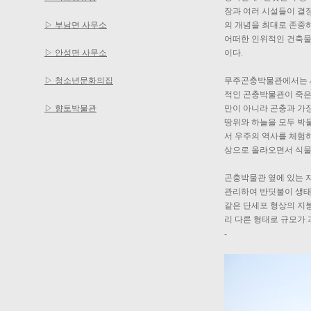
장과 여러 시설들이 결
▷ 부남면 사무소
의 개념을 최대로 존중
어떠한 인위적인 건축물
▷ 안성면 사무소
이다.
▷ 청소년문화의집
무주곤충박물관에서는 세
적인 곤충박물관이 죽은
▷ 향토박물관
만이 아니라 곤충과 가
땅위와 하늘을 모두 박
서 우주의 역사를 체험하
상으로 올라오면서 식물
곤충박물관 옆에 있는 
관리하여 반딧불이 생태
같은 단세포 형상의 지
리 다른 형태로 규모가
-