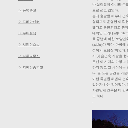
반 살림집이 아니라 주
▷ 동명중고
으로 쓰고 있었다.
본래 출발할 때부터 건
▷ 드라마센터
험적으로 운영한 이후 
했다고 판단되었고 흙이 
▷ 무애빌딩
대학인 크라테르(Crat
축 공법에 의한‘토담건축’
▷ 시페이스씨
(adobe)가 있다. 
성씨의 토담집’이었다.
▷ 자두나무집
서 옛 흙건축 기술을 
우선 이 시대의 가장 
▷ 지평선중학교
하지 않고 그 사이에는
다. 물 쓰는 공간을 
이런 특별한 해법의 건
있는가 하는 것이었다.
자연답게 건축을 더 건축
도 하다.
-