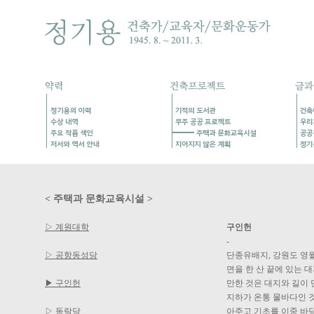
< 주택과 문화교육시설 >
▷ 계원대학
구인헌
-
▷ 공항동성당
단종유배지, 강원도 영
면을 한 산 끝에 있는 
▶ 구인헌
만한 것은 대지와 길이
지하가 온통 물바다인 것
▷ 동락당
아주고 기초를 이중 바닥